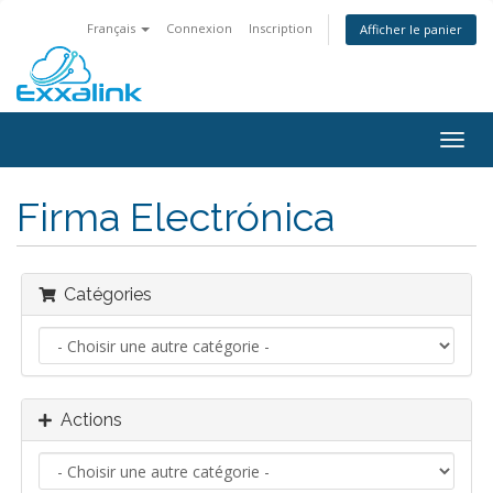
Français
Connexion
Inscription
Afficher le panier
Bascu
la
navig
Firma Electrónica
Catégories
Actions