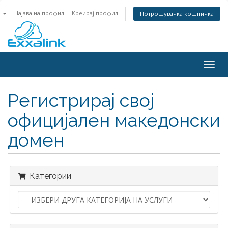
n
Најава на профил
Креирај профил
Потрошувачка кошничка
Togg
navig
Регистрирај свој
официјален македонски
домен
Категории