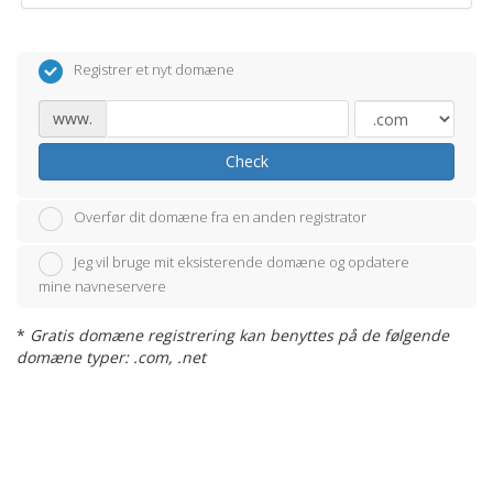
Registrer et nyt domæne
www.
Check
Overfør dit domæne fra en anden registrator
Jeg vil bruge mit eksisterende domæne og opdatere
mine navneservere
*
Gratis domæne registrering kan benyttes på de følgende
domæne typer: .com, .net