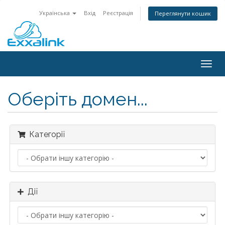
Українська
Вхід
Реєстрація
Переглянути кошик
Togg
navig
Оберіть домен...
Категорії
Дії