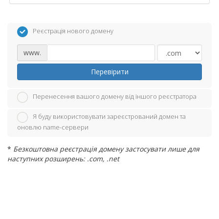
Реєстрація нового домену
www.
Перевірити
Перенесення вашого домену від іншого реєстратора
Я буду використовувати зареєстрований домен та
оновлю name-сервери
*
Безкоштовна реєстрація домену застосувати лише для
наступних розширень: .com, .net