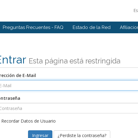
E
Preguntas Frecuentes - FAQ
Estado de la Red
Afiliaci
Entrar
Esta página está restringida
rección de E-Mail
ontraseña
Recordar Datos de Usuario
¿Perdiste la contraseña?