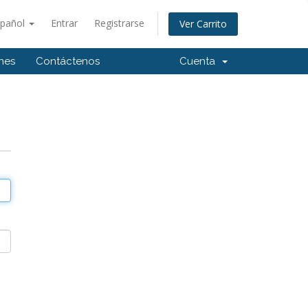
spañol
Entrar
Registrarse
Ver Carrito
ones
Contáctenos
Cuenta