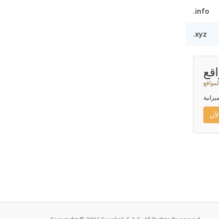
.info
.xyz
قع
لمواقع
يزانية
آن