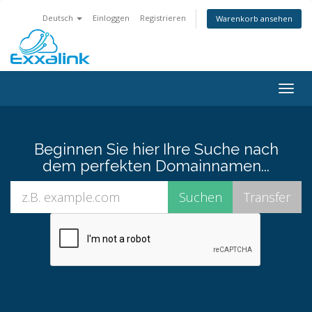
Deutsch
Einloggen
Registrieren
Warenkorb ansehen
Navig
ein-/
Beginnen Sie hier Ihre Suche nach
dem perfekten Domainnamen...